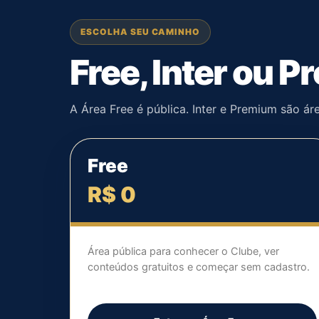
ESCOLHA SEU CAMINHO
Free, Inter ou 
A Área Free é pública. Inter e Premium são á
Free
R$ 0
Área pública para conhecer o Clube, ver
conteúdos gratuitos e começar sem cadastro.