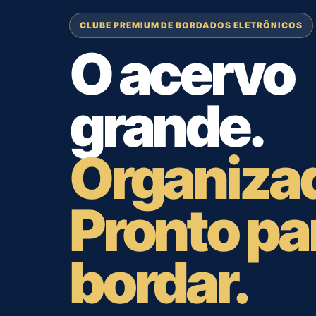
CLUBE PREMIUM DE BORDADOS ELETRÔNICOS
O acervo
grande.
Organiza
Pronto pa
bordar.