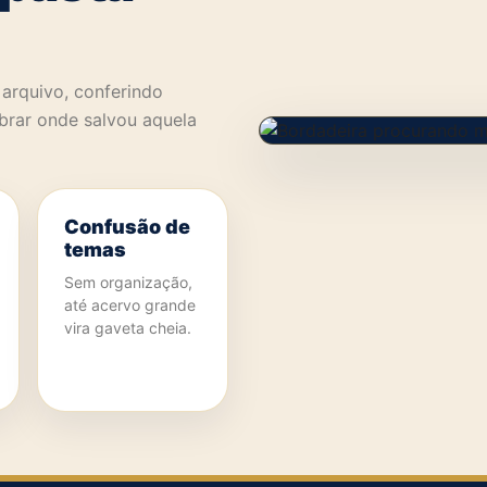
rquivo, conferindo
brar onde salvou aquela
Confusão de
temas
Sem organização,
até acervo grande
vira gaveta cheia.