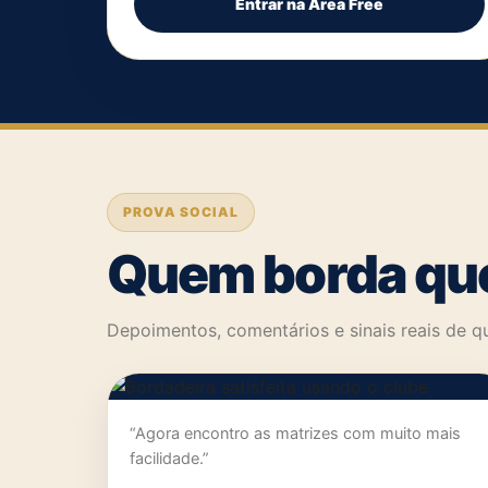
Entrar na Área Free
PROVA SOCIAL
Quem borda que
Depoimentos, comentários e sinais reais de
“Agora encontro as matrizes com muito mais
facilidade.”