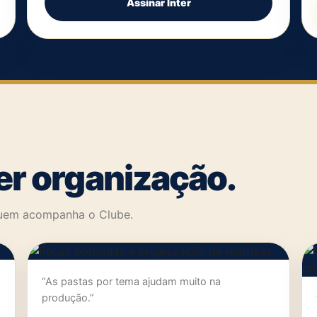
Assinar Inter
r organização.
 quem acompanha o Clube.
“As pastas por tema ajudam muito na
produção.”