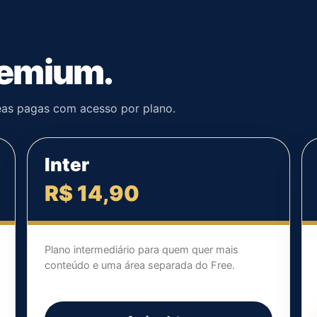
Premium.
reas pagas com acesso por plano.
Inter
R$ 14,90
Plano intermediário para quem quer mais
conteúdo e uma área separada do Free.