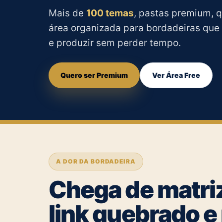
Mais de
100 temas
, pastas premium, q
área organizada para bordadeiras que 
e produzir sem perder tempo.
Quero ser Premium
Ver Área Free
A DOR DA BORDADEIRA
Chega de matriz
link quebrado e