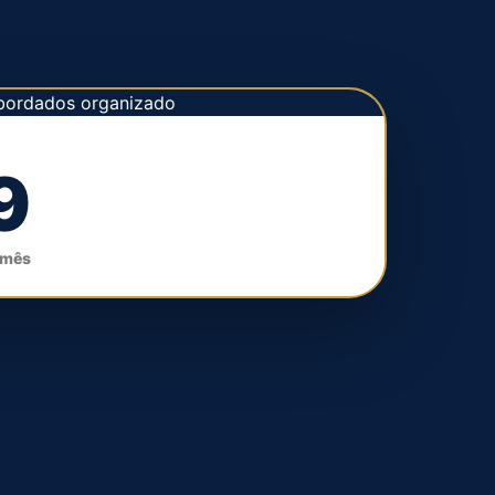
9
 mês