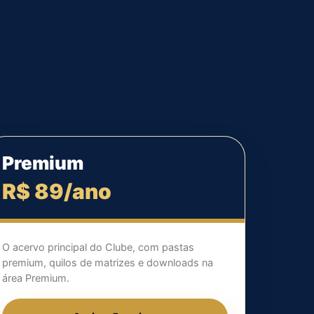
Premium
R$ 89/ano
O acervo principal do Clube, com pastas
premium, quilos de matrizes e downloads na
área Premium.